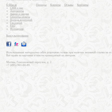
О Школе
Тренеры
Клиенты
Отзывы
Контакты
СМИ о нас
Документы
Акции и скидки
Способы оплаты
Аренда аудиторий
Глоссарий
FAQ
Фотоархив
Консультирование
Использование материалов сайта разрешено только при наличии активной ссылки на ис
Все права на картинки и тексты принадлежат их авторам.
Москва, Гамсоновский переулок, д. 2.
+7 (495) 961-00-89.