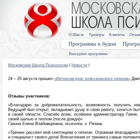
О Школе
Тренеры
Клиенты
Отзы
Программы в будни
Програ
Выездные программы
Московская Школа Психологии
/
Новости
/
24 – 25 августа прошел
«Интенсив-курс классического гипноза»
Дмит
Отзывы участников:
«Благодарю за доброжелательность, возможность получить но
Ведущий был открыт, вкладывает душу в свою работу, хочется бы
в своей области. Спасибо всем, особенно администратору Гаяне,
своей шалью и теплом (после дождя)»
Гагина Елена Владимировна, психолог, г. Рязань
«Тренинг рассеял мой скептицизм о гипнозе. Огромная благодарнос
и специалист своего дела! Впечатления от тренинга самые положи