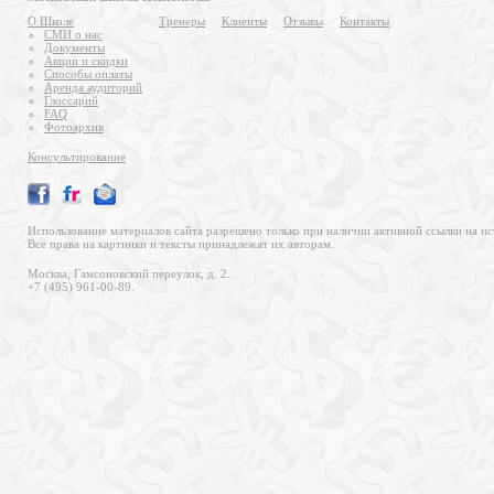
О Школе
Тренеры
Клиенты
Отзывы
Контакты
СМИ о нас
Документы
Акции и скидки
Способы оплаты
Аренда аудиторий
Глоссарий
FAQ
Фотоархив
Консультирование
Использование материалов сайта разрешено только при наличии активной ссылки на ис
Все права на картинки и тексты принадлежат их авторам.
Москва, Гамсоновский переулок, д. 2.
+7 (495) 961-00-89.