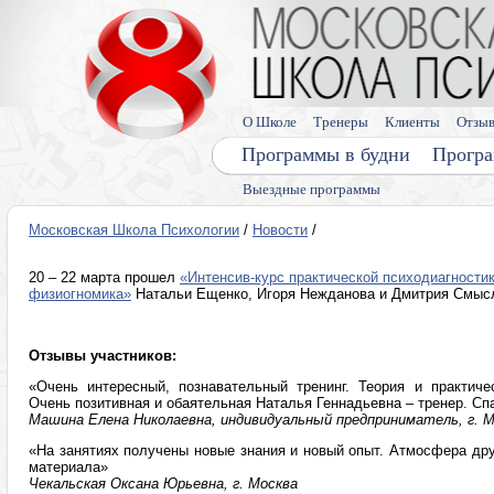
О Школе
Тренеры
Клиенты
Отзы
Программы в будни
Програ
Выездные программы
Московская Школа Психологии
/
Новости
/
20 – 22 марта прошел
«Интенсив-курс практической психодиагностик
физиогномика»
Натальи Ещенко, Игоря Нежданова и Дмитрия Смыс
Отзывы участников:
«Очень интересный, познавательный тренинг. Теория и практичес
Очень позитивная и обаятельная Наталья Геннадьевна – тренер. Сп
Машина Елена Николаевна, индивидуальный предприниматель, г. 
«На занятиях получены новые знания и новый опыт. Атмосфера др
материала»
Чекальская Оксана Юрьевна, г. Москва