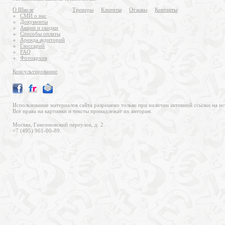
О Школе
Тренеры
Клиенты
Отзывы
Контакты
СМИ о нас
Документы
Акции и скидки
Способы оплаты
Аренда аудиторий
Глоссарий
FAQ
Фотоархив
Консультирование
Использование материалов сайта разрешено только при наличии активной ссылки на ис
Все права на картинки и тексты принадлежат их авторам.
Москва, Гамсоновский переулок, д. 2.
+7 (495) 961-00-89.