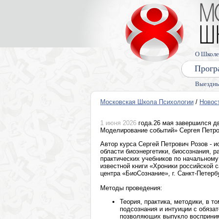
О Школе
Прогр
Выездны
Московская Школа Психологии
/
Новос
1 июня 2026
года.26 мая завершился дв
Моделирование событий» Сергея Петро
Автор курса Сергей Петрович Розов - 
области биоэнергетики, биосознания, 
практических учебников по начальному 
известной книги «Хроники российской 
центра «БиоСознание», г. Санкт-Петерб
Методы проведения:
Теория, практика, методики, в т
подсознания и интуиции с обяза
позволяющих выпукло воспринима