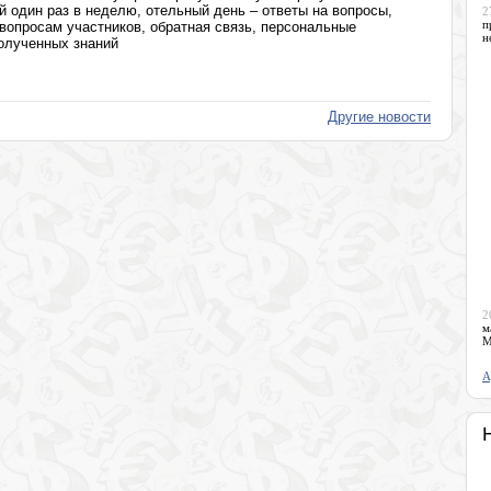
й один раз в неделю, отельный день – ответы на вопросы,
2
п
вопросам участников, обратная связь, персональные
н
олученных знаний
Другие новости
2
м
М
А