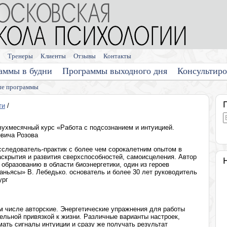
Тренеры
Клиенты
Отзывы
Контакты
аммы в будни
Программы выходного дня
Консультир
е программы
ти
/
ухмесячный курс «Работа с подсознанием и интуицией.
вича Розова
исследователь-практик с более чем сорокалетним опытом в
раскрытия и развития сверхспособностей, самоисцеления. Автор
образованию в области биоэнергетики, один из героев
саньясы» В. Лебедько. основатель и более 30 лет руководитель
ург
ом числе авторские. Энергетические упражнения для работы
тельной привязкой к жизни. Различные варианты настроек,
ть сигналы интуиции и сразу же получать результат