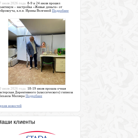
7 июля 2026 года.
8-9 и 24 июля прошел
рактикум – настройка «Живые деньги» от
ейрокоуча, к.п.н. Ирины Волгиной
Подробнее
0 июля 2026 года.
18-19 июля прошла очная
астерская Директивного (классического) гипноза
ихаила Миллера
Подробнее
рхив новостей
Наши клиенты