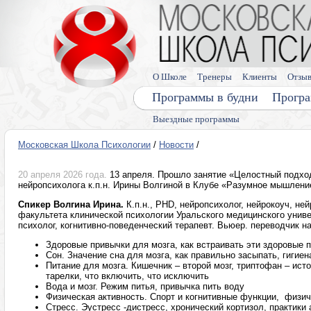
О Школе
Тренеры
Клиенты
Отзы
Программы в будни
Програ
Выездные программы
Московская Школа Психологии
/
Новости
/
20 апреля 2026 года.
13 апреля. Прошло занятие «Целостный подход
нейропсихолога к.п.н. Ирины Волгиной в Клубе «Разумное мышлени
Спикер Волгина Ирина.
К.п.н., PHD, нейропсихолог, нейрокоуч, не
факультета клинической психологии Уральского медицинского универ
психолог, когнитивно-поведенческий терапевт. Вьюер. переводчик
Здоровые привычки для мозга, как встраивать эти здоровые п
Сон. Значение сна для мозга, как правильно засыпать, гигиен
Питание для мозга. Кишечник – второй мозг, триптофан – ист
тарелки, что включить, что исключить
Вода и мозг. Режим питья, привычка пить воду
Физическая активность. Спорт и когнитивные функции, физич
Стресс. Эустресс -дистресс, хронический кортизол, практики 