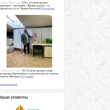
7 июля 2026 года.
8-9 и 24 июля прошел
рактикум – настройка «Живые деньги» от
ейрокоуча, к.п.н. Ирины Волгиной
Подробнее
0 июля 2026 года.
18-19 июля прошла очная
астерская Директивного (классического) гипноза
ихаила Миллера
Подробнее
рхив новостей
Наши клиенты