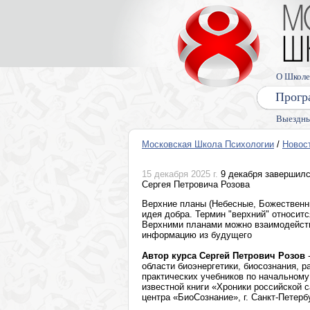
О Школе
Прогр
Выездны
Московская Школа Психологии
/
Новос
15 декабря 2025 г.
9 декабря завершилс
Сергея Петровича Розова
Верхние планы (Небесные, Божественны
идея добра. Термин "верхний" относит
Верхними планами можно взаимодейств
информацию из будущего
Автор курса Сергей Петрович Розов
-
области биоэнергетики, биосознания, 
практических учебников по начальному 
известной книги «Хроники российской 
центра «БиоСознание», г. Санкт-Петерб