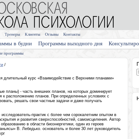
Тренеры
Клиенты
Отзывы
Контакты
аммы в будни
Программы выходного дня
Консультир
е программы
ти
/
я длительный курс «Взаимодействие с Верхними планами»
е планы) - часть внешних планов, на которых доминирует
ся к расположению планов. При определенных условиях с
овать, решать свои частные задачи и даже получать
 исследователь-практик с более чем сорокалетним опытом в
раскрытия и развития сверхспособностей, самоисцеления. Автор
образованию в области биоэнергетики, один из героев
саньясы» В. Лебедько. основатель и более 30 лет руководитель
ург