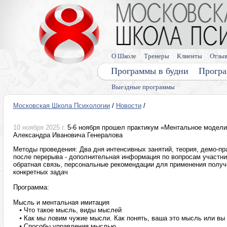
О Школе
Тренеры
Клиенты
Отзы
Программы в будни
Програ
Выездные программы
Московская Школа Психологии
/
Новости
/
10 ноября 2025 г.
5-6 ноября прошел практикум «Ментальное модели
Александра Ивановича Генералова
Методы проведения: Два дня интенсивных занятий, теория, демо-пр
после перерыва - дополнительная информация по вопросам участни
обратная связь, персональные рекомендации для применения полу
конкретных задач
Программа:
Мысль и ментальная имитация
⦁
Что такое мысль, виды мыслей
⦁
Как мы ловим чужие мысли. Как понять, ваша это мысль или вы 
⦁
Способы управления мыслью