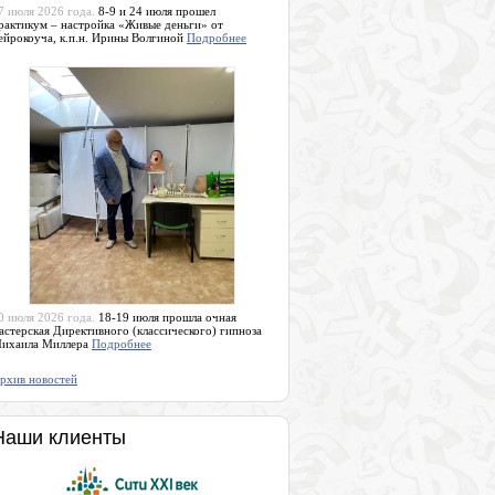
7 июля 2026 года.
8-9 и 24 июля прошел
рактикум – настройка «Живые деньги» от
ейрокоуча, к.п.н. Ирины Волгиной
Подробнее
0 июля 2026 года.
18-19 июля прошла очная
астерская Директивного (классического) гипноза
ихаила Миллера
Подробнее
рхив новостей
Наши клиенты