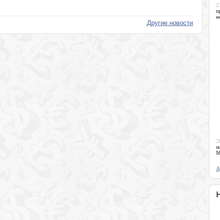
2
п
н
Другие новости
2
м
М
А