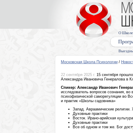
О Школе
Прогр
Выездны
Московская Школа Психологии
/
Новос
22 сентября 2025 г.
15 сентября прошло
Александра Ивановича Генералова в 
Спикер: Александр Иванович Генера
исследователь вопросов сознания, во
психофизической саморегуляции во Вс
и практик «Школы садовника»
Запад. Авраамические религии.
Духовные практики
Восток. Ирано-арийская культур
Духовные практики
Все об одном и том же. Бог дос