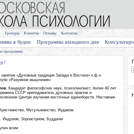
Тренеры
Клиенты
Отзывы
Контакты
аммы в будни
Программы выходного дня
Консультир
е программы
ти
/
 занятие «Духовные традиции Запада и Востока» к.ф.н.
Клубе «Разумное мышление»
лов.
Кандидат философских наук, психолингвист, более 40 лет
 времена СССР преподаватель духовных практик и
есоюзном Центре изучения восточных единоборств. Наставник
 Христианство, Мусульманство, Иудаизм
а. Индуизм, Зороастризм, Буддизм
тупен всем