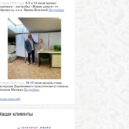
7 июля 2026 года.
8-9 и 24 июля прошел
рактикум – настройка «Живые деньги» от
ейрокоуча, к.п.н. Ирины Волгиной
Подробнее
0 июля 2026 года.
18-19 июля прошла очная
астерская Директивного (классического) гипноза
ихаила Миллера
Подробнее
рхив новостей
Наши клиенты