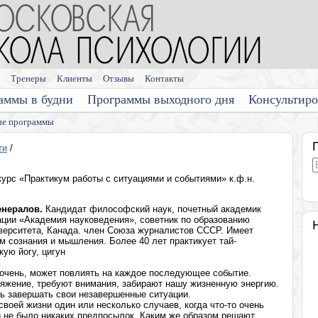
Тренеры
Клиенты
Отзывы
Контакты
аммы в будни
Программы выходного дня
Консультир
е программы
ти
/
курс «Практикум работы с ситуациями и событиями» к.ф.н.
енералов.
Кандидат философский наук, почетный академик
ции «Академия науковедения», советник по образованию
ниверситета, Канада. член Союза журналистов СССР. Имеет
 сознания и мышления. Более 40 лет практикует тай-
кую йогу, цигун
 очень, может повлиять на каждое последующее событие.
яжение, требуют внимания, забирают нашу жизненную энергию.
сь завершать свои незавершенные ситуации.
оей жизни один или несколько случаев, когда что-то очень
 и не было никаких предпосылок. Каким же образом решают