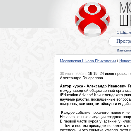
О Школе
Прогр
Выездны
Московская Школа Психологии
/
Новос
30 июня 2025 г.
18-19, 24 июня прошел 
Александра Генералова
Автор курса - Александр Иванович Г
международной общественной организа
/Education Advisor/ Квинслендского у
научные работы, посвященные вопросам
цзицюань, кхи-конг, китайскую и индийс
Каждое событие прошлого, новое и не
Незавершенные ситуации создают напр
В первой части курса участники учили
Почти все мы приходим вспомнить в св
хотелось, и это событие умерло, хотя