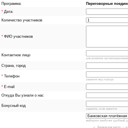
Программа:
Переговорные поедин
*
Дата:
Количество участников
*
ФИО участников
Контактное лицо
для решения организационны
Страна, город
*
Телефон
укажите код города
*
E-mail
Откуда Вы узнали о нас
Бонусный код
укажите, если имеется
выберите наиболее удобный д
Банковская карта — п