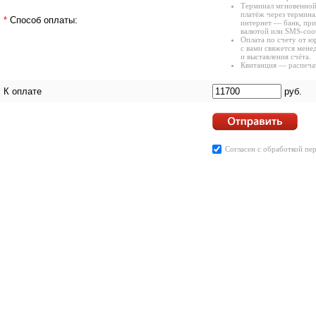
Терминал мгновенной
платёж через термина
*
Способ оплаты:
интернет — банк, при
валютой или SMS-соо
Оплата по счету от ю
с вами свяжется мене
и выставления счёта.
Квитанция — распечат
К оплате
руб.
Согласен с
обработкой пе